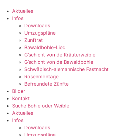
Zum
Inhalt
Aktuelles
wechseln
Infos
Downloads
Umzugspläne
Zunftrat
Bawaldbohle-Lied
G’schicht von de Kräuterweible
G’schicht von de Bawaldbohle
Schwäbisch-alemannische Fastnacht
Rosenmontage
Befreundete Zünfte
Bilder
Kontakt
Suche Bohle oder Weible
Aktuelles
Infos
Downloads
Umzugspläne