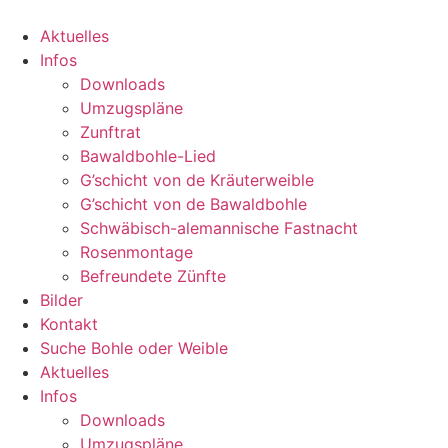
Zum
Inhalt
Aktuelles
wechseln
Infos
Downloads
Umzugspläne
Zunftrat
Bawaldbohle-Lied
G’schicht von de Kräuterweible
G’schicht von de Bawaldbohle
Schwäbisch-alemannische Fastnacht
Rosenmontage
Befreundete Zünfte
Bilder
Kontakt
Suche Bohle oder Weible
Aktuelles
Infos
Downloads
Umzugspläne