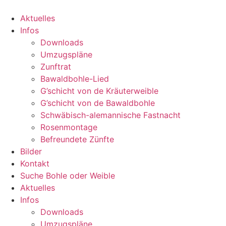
Zum
Inhalt
Aktuelles
wechseln
Infos
Downloads
Umzugspläne
Zunftrat
Bawaldbohle-Lied
G’schicht von de Kräuterweible
G’schicht von de Bawaldbohle
Schwäbisch-alemannische Fastnacht
Rosenmontage
Befreundete Zünfte
Bilder
Kontakt
Suche Bohle oder Weible
Aktuelles
Infos
Downloads
Umzugspläne