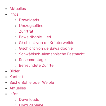
Zum
Inhalt
Aktuelles
wechseln
Infos
Downloads
Umzugspläne
Zunftrat
Bawaldbohle-Lied
G’schicht von de Kräuterweible
G’schicht von de Bawaldbohle
Schwäbisch-alemannische Fastnacht
Rosenmontage
Befreundete Zünfte
Bilder
Kontakt
Suche Bohle oder Weible
Aktuelles
Infos
Downloads
Umzugspläne